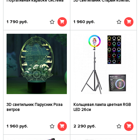
Портативная караоке система
3D светильник Старый компас
1 790
руб.
1 960
руб.
3D светильник Парусник Роза
Кольцевая лампа цветная RGB
ветров
LED 26см
1 960
руб.
2 290
руб.