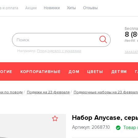
 и оплата
Акции
Новинки
Хиты
Отзывы
Беспла
8 (
пн-пт:
Например:
Плед-одеяло с рукавами
ЗАКАЗА
ОГИЕ
КОРПОРАТИВНЫЕ
ДОМ
ЦВЕТЫ
ДЕТЯМ
ки по поводу
Подарки на 23 февраля
Подарочные наборы на 23 феврал
Набор Anycase, сер
Артикул: 20687.10
Товар 