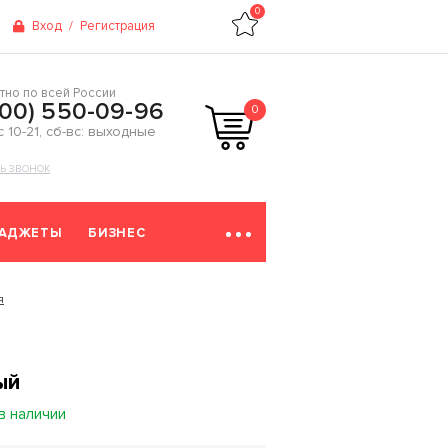
0
Вход
/
Регистрация
тно по всей России
800) 550-09-96
0
 с 10-21, сб-вс: выходные
ТЬ ЗВОНОК
ГАДЖЕТЫ
БИЗНЕС
я
ый
в наличии