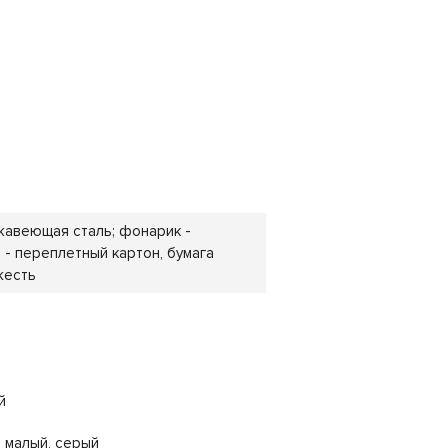
ржавеющая сталь; фонарик -
 - переплетный картон, бумага
жесть
й
 малый, серый