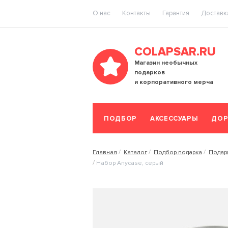
O нас
Контакты
Гарантия
Доставка
COLAPSAR.RU
Магазин необычных
подарков
и корпоративного мерча
ПОДБОР
АКСЕССУАРЫ
ДОР
Главная
Каталог
Подбор подарка
Подар
Набор Anycase, серый