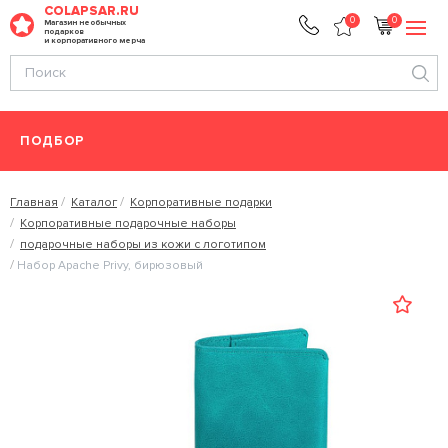
COLAPSAR.RU
0
0
Магазин необычных
подарков
и корпоративного мерча
ПОДБОР
Главная
Каталог
Корпоративные подарки
Корпоративные подарочные наборы
подарочные наборы из кожи с логотипом
Набор Apache Privy, бирюзовый