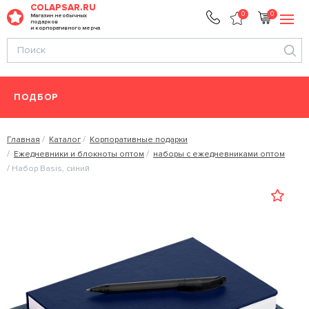
COLAPSAR.RU
0
0
Магазин необычных
подарков
и корпоративного мерча
ПОДБОР
Главная
Каталог
Корпоративные подарки
Ежедневники и блокноты оптом
наборы с ежедневниками оптом
Набор Basis, синий