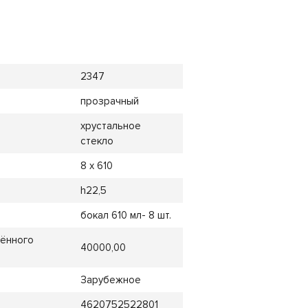
2347
прозрачный
хрустальное
стекло
8 х 610
h22,5
бокал 610 мл- 8 шт.
лённого
40000,00
Зарубежное
4620752522801