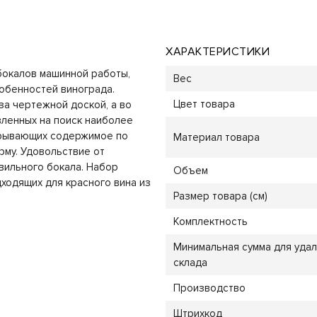
ХАРАКТЕРИСТИКИ
бокалов машинной работы,
Вес
обенностей винограда.
Цвет товара
за чертежной доской, а во
вленных на поиск наиболее
крывающих содержимое по
Материал товара
му. Удовольствие от
вильного бокала. Набор
Объем
дходящих для красного вина из
Размер товара (см)
Комплектность
Минимальная сумма для уда
склада
Производство
Штрихкод