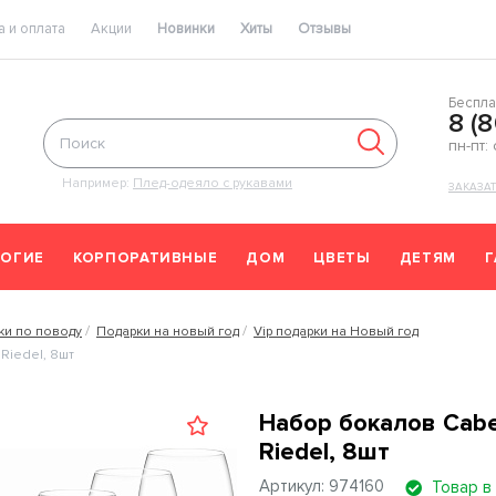
 и оплата
Акции
Новинки
Хиты
Отзывы
Беспла
8 (
пн-пт:
Например:
Плед-одеяло с рукавами
ЗАКАЗА
ОГИЕ
КОРПОРАТИВНЫЕ
ДОМ
ЦВЕТЫ
ДЕТЯМ
ки по поводу
Подарки на новый год
Vip подарки на Новый год
Riedel, 8шт
Набор бокалов Cabe
Riedel, 8шт
Артикул: 974160
Товар в