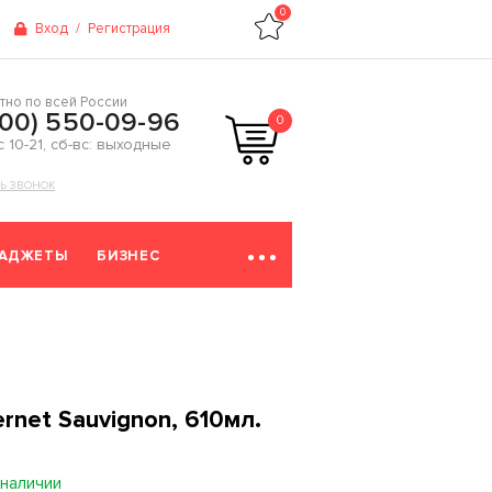
0
Вход
/
Регистрация
тно по всей России
800) 550-09-96
0
 с 10-21, сб-вс: выходные
ТЬ ЗВОНОК
ГАДЖЕТЫ
БИЗНЕС
rnet Sauvignon, 610мл.
 наличии