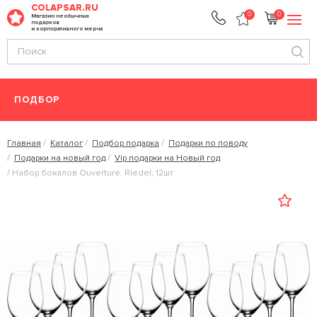
COLAPSAR.RU
0
0
Магазин необычных
подарков
и корпоративного мерча
ПОДБОР
Главная
Каталог
Подбор подарка
Подарки по поводу
Подарки на новый год
Vip подарки на Новый год
Набор бокалов Ouverture. Riedel, 12шт