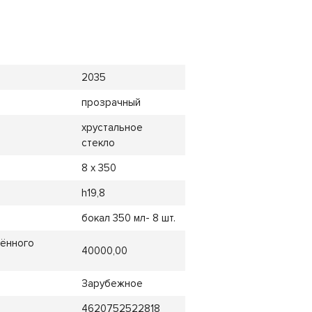
2035
прозрачный
хрустальное
стекло
8 х 350
h19,8
бокал 350 мл- 8 шт.
лённого
40000,00
Зарубежное
4620752522818