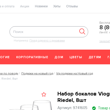
 и оплата
Акции
Новинки
Хиты
Отзывы
Беспла
8 (
пн-пт:
Например:
Плед-одеяло с рукавами
ЗАКАЗА
ОГИЕ
КОРПОРАТИВНЫЕ
ДОМ
ЦВЕТЫ
ДЕТЯМ
ки по поводу
Подарки на новый год
Vip подарки на Новый год
 Riedel, 8шт
Набор бокалов Viog
Riedel, 8шт
Артикул: 9741605
Товар 