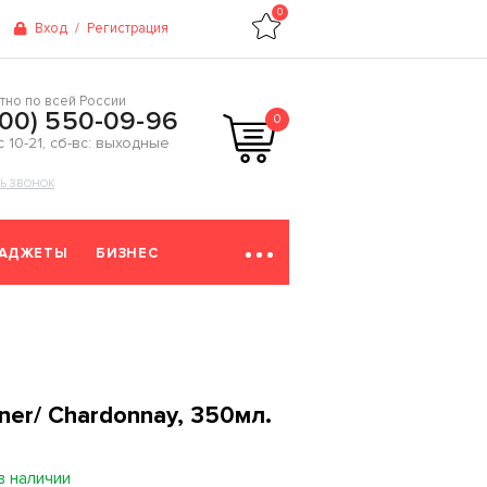
0
Вход
/
Регистрация
тно по всей России
800) 550-09-96
0
 с 10-21, сб-вс: выходные
ТЬ ЗВОНОК
ГАДЖЕТЫ
БИЗНЕС
ner/ Chardonnay, 350мл.
в наличии