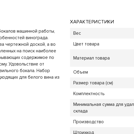
ХАРАКТЕРИСТИКИ
бокалов машинной работы,
Вес
обенностей винограда.
Цвет товара
за чертежной доской, а во
вленных на поиск наиболее
крывающих содержимое по
Материал товара
му. Удовольствие от
вильного бокала. Набор
Объем
дходящих для белого вина из
Размер товара (см)
Комплектность
Минимальная сумма для уда
склада
Производство
Штрихкод