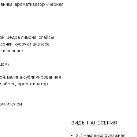
овника, ароматизатор «черная
»
ой, цедра лимона, слайсы
сочки, кусочки ананаса,
с и ананас»
цом»
вой, малина сублимированная
, чабрец, ароматизатор
олнителем
ВИДЫ НАНЕСЕНИЯ
SL1 Наклейка бумажная