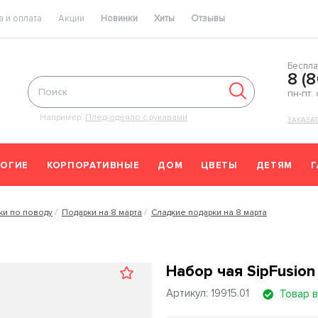
 и оплата
Акции
Новинки
Хиты
Отзывы
Беспла
8 (
пн-пт:
Например:
Плед-одеяло с рукавами
ЗАКАЗА
ОГИЕ
КОРПОРАТИВНЫЕ
ДОМ
ЦВЕТЫ
ДЕТЯМ
ки по поводу
Подарки на 8 марта
Сладкие подарки на 8 марта
Набор чая SipFusion
Артикул: 19915.01
Товар в