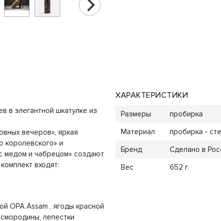
ХАРАКТЕРИСТИКИ
в в элегантной шкатулке из
Размеры
пробирка
Материал
пробирка - сте
овных вечеров», яркая
о королевского» и
Бренд
Сделано в Рос
с медом и чабрецом» создают
комплект входят:
Вес
652 г.
ой OPА Assam , ягоды красной
 смородины, лепестки