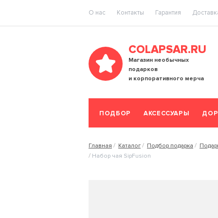
O нас
Контакты
Гарантия
Доставка
COLAPSAR.RU
Магазин необычных
подарков
и корпоративного мерча
ПОДБОР
АКСЕССУАРЫ
ДОР
Главная
Каталог
Подбор подарка
Подар
Набор чая SipFusion