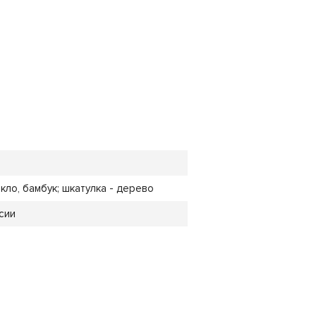
кло, бамбук; шкатулка - дерево
сии