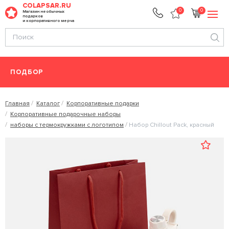
COLAPSAR.RU
0
0
Магазин необычных
подарков
и корпоративного мерча
ПОДБОР
Главная
Каталог
Корпоративные подарки
Корпоративные подарочные наборы
наборы с термокружками с логотипом
Набор Chillout Pack, красный