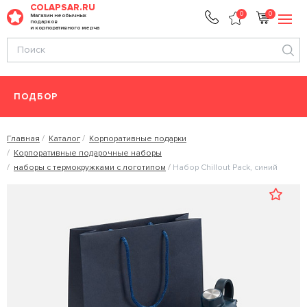
COLAPSAR.RU
0
0
Магазин необычных
подарков
и корпоративного мерча
ПОДБОР
Главная
Каталог
Корпоративные подарки
Корпоративные подарочные наборы
наборы с термокружками с логотипом
Набор Chillout Pack, синий