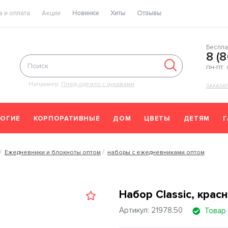
 и оплата
Акции
Новинки
Хиты
Отзывы
Беспла
8 (
пн-пт:
Например:
Плед-одеяло с рукавами
ЗАКАЗА
ОГИЕ
КОРПОРАТИВНЫЕ
ДОМ
ЦВЕТЫ
ДЕТЯМ
Ежедневники и блокноты оптом
наборы с ежедневниками оптом
Набор Classic, крас
Артикул: 21978.50
Товар 