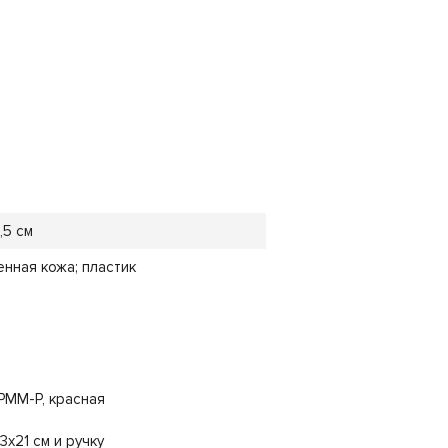
,5 см
енная кожа; пластик
 PMM-P, красная
х21 см и ручку