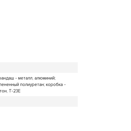
арандаш - металл, алюминий;
пененный полиуретан; коробка -
он, Т-23Е