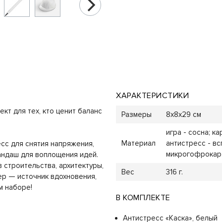
ХАРАКТЕРИСТИКИ
кт для тех, кто ценит баланс
Размеры
8х8х29 см
игра - сосна; к
Материал
антистресс - вс
сс для снятия напряжения,
микрогофрокарт
рандаш для воплощения идей.
строительства, архитектуры,
Вес
316 г.
ер — источник вдохновения,
м наборе!
В КОМПЛЕКТЕ
Антистресс «Каска», белый