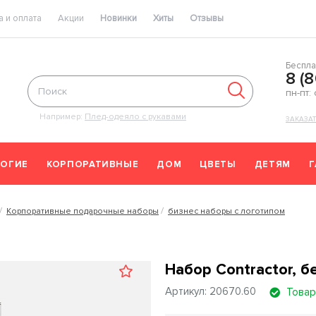
 и оплата
Акции
Новинки
Хиты
Отзывы
Беспла
8 (
пн-пт:
Например:
Плед-одеяло с рукавами
ЗАКАЗА
ОГИЕ
КОРПОРАТИВНЫЕ
ДОМ
ЦВЕТЫ
ДЕТЯМ
Корпоративные подарочные наборы
бизнес наборы с логотипом
Набор Contractor, б
Артикул: 20670.60
Товар