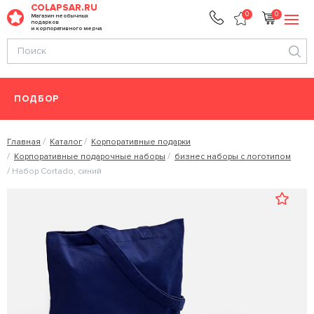
COLAPSAR.RU
0
0
Магазин необычных
подарков
и корпоративного мерча
ПОДБОР
Главная
Каталог
Корпоративные подарки
Корпоративные подарочные наборы
бизнес наборы с логотипом
Набор Cortado, синий