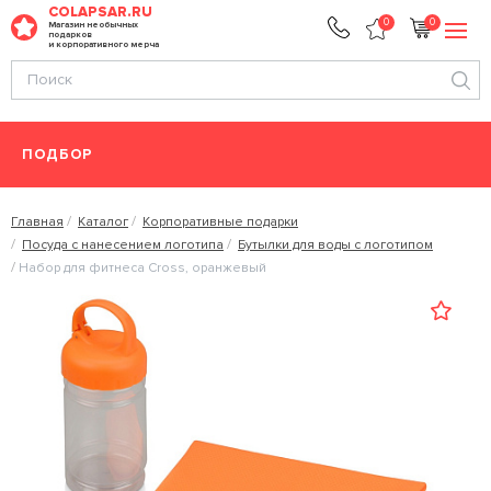
COLAPSAR.RU
0
0
Магазин необычных
подарков
и корпоративного мерча
ПОДБОР
Главная
Каталог
Корпоративные подарки
Посуда с нанесением логотипа
Бутылки для воды с логотипом
Набор для фитнеса Cross, оранжевый