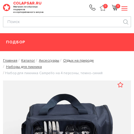
COLAPSAR.RU
0
0
Магазин необычных
подарков
и корпоративного мерча
ПОДБОР
Главная
Каталог
Аксессуары
Отдых на природе
Наборы для пикника
Набор для пикника Campello на 4 персоны, темно-синий