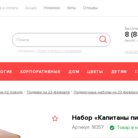
 и оплата
Акции
Новинки
Хиты
Отзывы
Беспла
8 (
пн-пт:
Например:
Плед-одеяло с рукавами
ЗАКАЗА
ОГИЕ
КОРПОРАТИВНЫЕ
ДОМ
ЦВЕТЫ
ДЕТЯМ
ки по поводу
Подарки на 23 февраля
Подарочные наборы на 23 феврал
Набор «Капитаны пи
Артикул: 18357
Товар в 