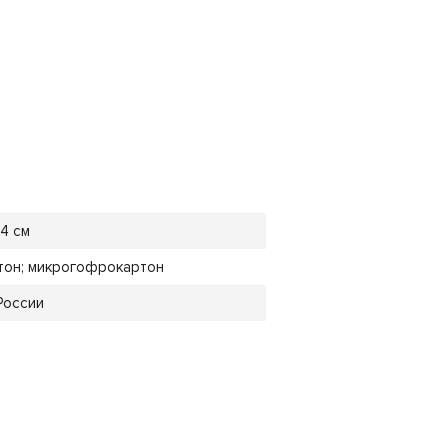
,4 см
ртон; микрогофрокартон
России