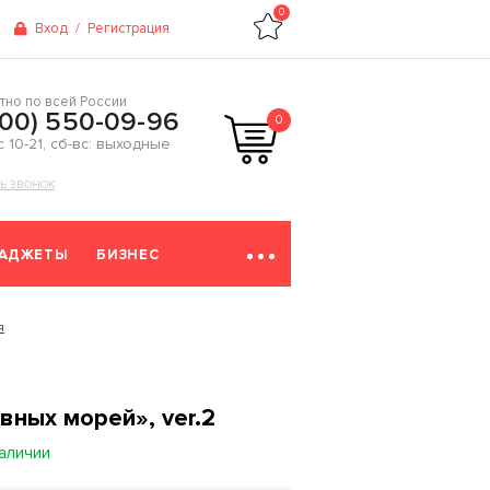
0
Вход
/
Регистрация
тно по всей России
800) 550-09-96
0
 с 10-21, сб-вс: выходные
ТЬ ЗВОНОК
ГАДЖЕТЫ
БИЗНЕС
я
вных морей», ver.2
наличии