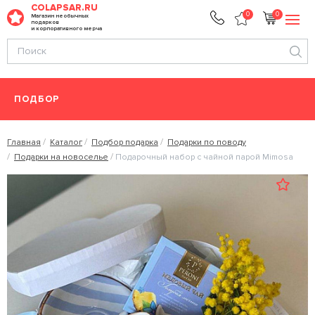
COLAPSAR.RU
0
0
Магазин необычных
подарков
и корпоративного мерча
ПОДБОР
Главная
Каталог
Подбор подарка
Подарки по поводу
Подарки на новоселье
Подарочный набор с чайной парой Mimosa