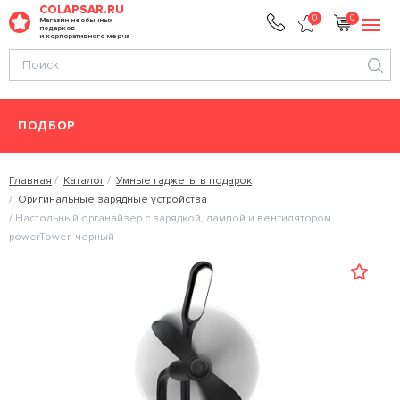
COLAPSAR.RU
0
0
Магазин необычных
подарков
и корпоративного мерча
ПОДБОР
Главная
Каталог
Умные гаджеты в подарок
Оригинальные зарядные устройства
Настольный органайзер с зарядкой, лампой и вентилятором
powerTower, черный