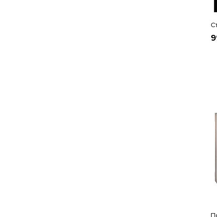
С
9
П