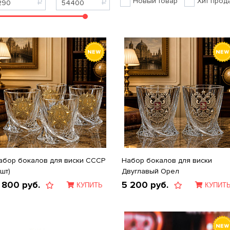
Новый товар
Хит прод
абор бокалов для виски СССР
Набор бокалов для виски
шт)
Двуглавый Орел
 800
руб.
5 200
руб.
КУПИТЬ
КУПИТ