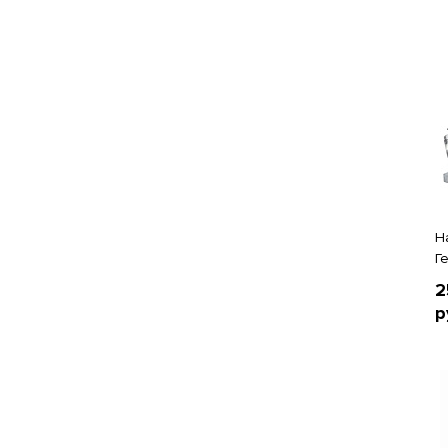
Н
Г
2
р