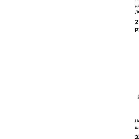
д
Д
2
р
Н
ш
3