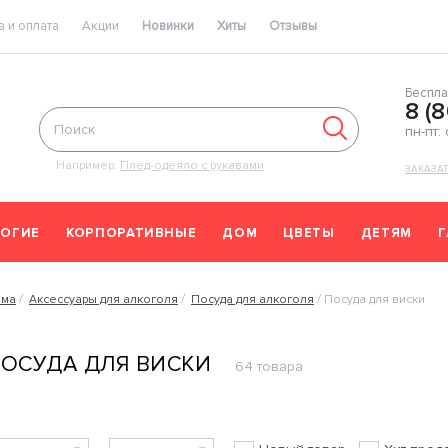
 и оплата
Акции
Новинки
Хиты
Отзывы
Беспла
8 (
пн-пт:
Например:
Плед-одеяло с рукавами
ЗАКАЗА
ОГИЕ
КОРПОРАТИВНЫЕ
ДОМ
ЦВЕТЫ
ДЕТЯМ
ома
Аксессуары для алкоголя
Посуда для алкоголя
Посуда для виски
ОСУДА ДЛЯ ВИСКИ
64 товара