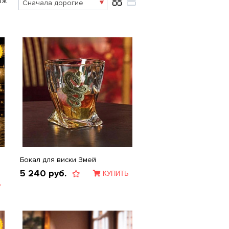
аж
Бокал для виски Змей
5 240
руб.
КУПИТЬ
Ь