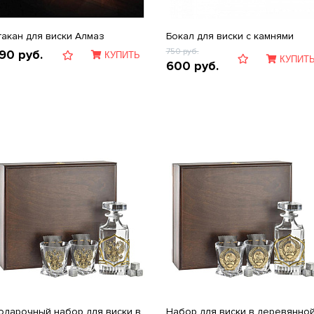
такан для виски Алмаз
Бокал для виски с камнями
750
руб.
90
руб.
КУПИТЬ
КУПИТ
600
руб.
одарочный набор для виски в
Набор для виски в деревянно