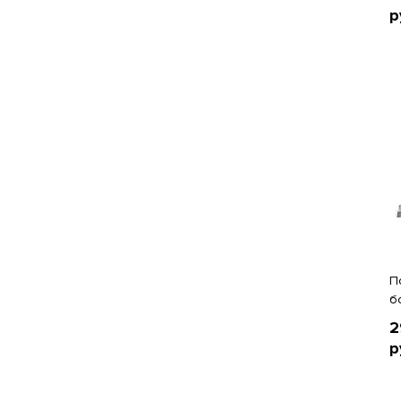
р
П
б
2
р