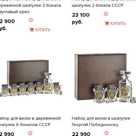
еревянной шкатулке 2 бокала
шкатулке 2 бокала СССР
вуглавый орел
23 100
2 900
руб.
КУПИТЬ
уб.
КУПИТЬ
абор для виски в деревянной
Набор для виски в шкатулке
катулке 6 бокалов СССР
Георгий Победоносец
2 990
22 990