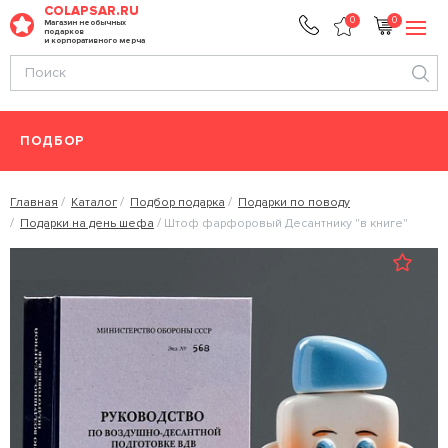
COLAPSAR.RU
0
0
Магазин необычных
подарков
и корпоративного мерча
ПОДБОР
Главная
Каталог
Подбор подарка
Подарки по поводу
Подарки на день шефа
Штоф фарфоровый Десантнику "в книге"