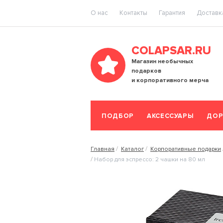
O нас
Контакты
Гарантия
Доставка
COLAPSAR.RU
Магазин необычных
подарков
и корпоративного мерча
ПОДБОР
АКСЕССУАРЫ
ДОР
Главная
Каталог
Корпоративные подарки
Набор для эспрессо: 2 чашки на 80 мл