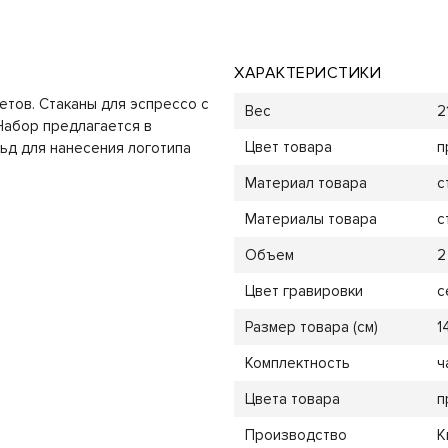
ХАРАКТЕРИСТИКИ
етов. Стаканы для эспрессо с
Вес
2
Набор предлагается в
Цвет товара
п
ьд для нанесения логотипа
Материал товара
с
Материалы товара
с
Объем
2
Цвет гравировки
с
Размер товара (см)
1
Комплектность
ч
Цвета товара
п
Производство
К