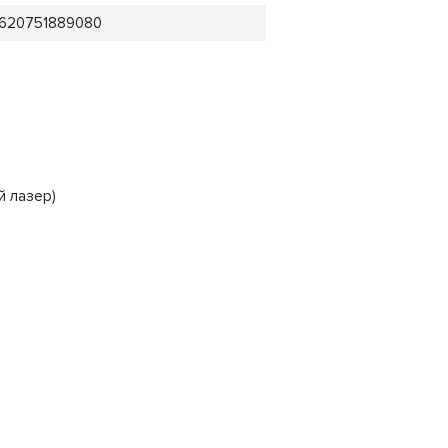
620751889080
й лазер)