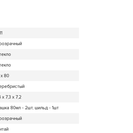
11
розрачный
текло
текло
 х 80
еребристый
4 х 7,3 х 7,2
ашка 80мл - 2шт, шильд - 1шт
розрачный
итай