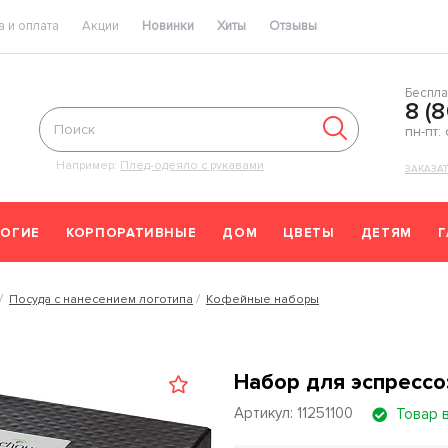
 и оплата
Акции
Новинки
Хиты
Отзывы
Беспла
8 (
пн-пт:
Например:
Плед-одеяло с рукавами
ЗАКАЗА
ОГИЕ
КОРПОРАТИВНЫЕ
ДОМ
ЦВЕТЫ
ДЕТЯМ
Посуда с нанесением логотипа
Кофейные наборы
Набор для эспрессо
Артикул: 11251100
Товар 