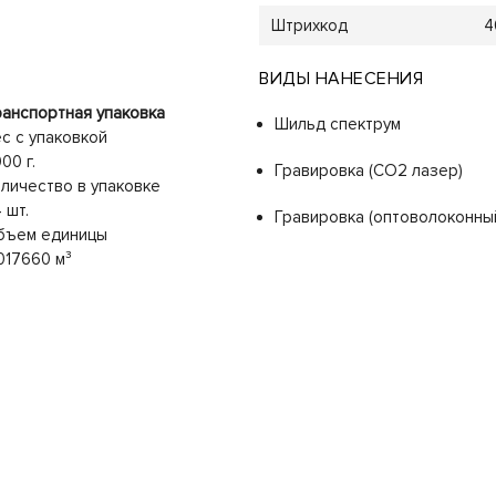
Штрихкод
4
ВИДЫ НАНЕСЕНИЯ
анспортная упаковка
Шильд спектрум
с с упаковкой
00 г.
Гравировка (CO2 лазер)
личество в упаковке
 шт.
Гравировка (оптоволоконны
бъем единицы
017660 м³